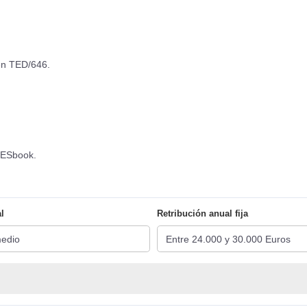
en TED/646.
 MESbook.
l
Retribución anual fija